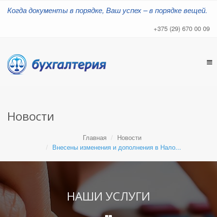
Когда документы в порядке, Ваш успех – в порядке вещей.
+375 (29) 670 00 09
Tog
nav
Новости
Главная
Новости
Внесены изменения и дополнения в Нало...
НАШИ УСЛУГИ